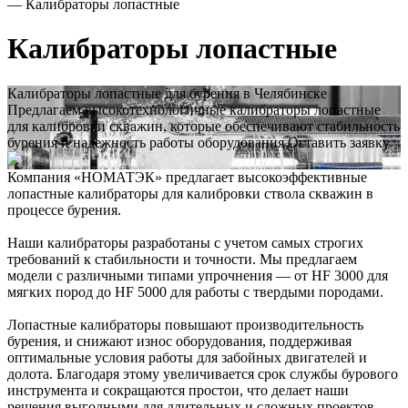
—
Калибраторы лопастные
Калибраторы лопастные
Калибраторы лопастные для бурения в Челябинске
Предлагаем высокотехнологичные калибраторы лопастные
для калибровки скважин, которые обеспечивают стабильность
бурения и надежность работы оборудования
Оставить заявку
Компания «НОМАТЭК» предлагает высокоэффективные
лопастные калибраторы для калибровки ствола скважин в
процессе бурения.
Наши калибраторы разработаны с учетом самых строгих
требований к стабильности и точности. Мы предлагаем
модели с различными типами упрочнения — от HF 3000 для
мягких пород до HF 5000 для работы с твердыми породами.
Лопастные калибраторы повышают производительность
бурения, и снижают износ оборудования, поддерживая
оптимальные условия работы для забойных двигателей и
долота. Благодаря этому увеличивается срок службы бурового
инструмента и сокращаются простои, что делает наши
решения выгодными для длительных и сложных проектов.