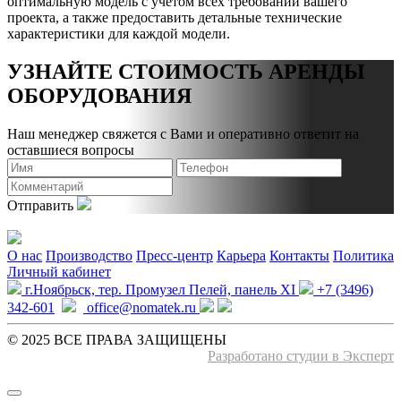
оптимальную модель с учетом всех требований вашего
проекта, а также предоставить детальные технические
характеристики для каждой модели.
УЗНАЙТЕ СТОИМОСТЬ АРЕНДЫ
ОБОРУДОВАНИЯ
Наш менеджер свяжется с Вами и оперативно ответит на
оставшиеся вопросы
Отправить
О нас
Производство
Пресс-центр
Карьера
Контакты
Политика
Личный кабинет
г.Ноябрьск, тер. Промузел Пелей, панель XI
+7 (3496)
342-601
office@nomatek.ru
© 2025 ВСЕ ПРАВА ЗАЩИЩЕНЫ️
Разработано студии в Эксперт