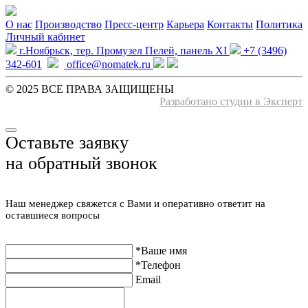
О нас
Производство
Пресс-центр
Карьера
Контакты
Политика
Личный кабинет
г.Ноябрьск, тер. Промузел Пелей, панель XI
+7 (3496)
342-601
office@nomatek.ru
© 2025 ВСЕ ПРАВА ЗАЩИЩЕНЫ️
Разработано студии в Эксперт
Оставьте заявку
на обратный звонок
Наш менеджер свяжется с Вами и оперативно ответит на
оставшиеся вопросы
*Ваше имя
*Телефон
Email